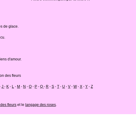
s de glace.
ncu.
iens d'amour.
ion des fleurs
-
J
-
K
-
L
-
M
-
N
-
O
-
P
-
Q
-
R
-
S
-
T
-
U
-
V
-
W
-
X
-
Y
-
Z
des fleurs
et le
langage des roses
.