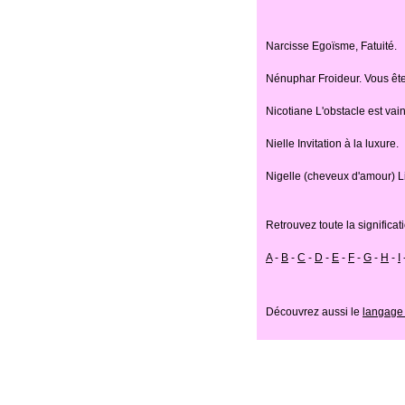
Narcisse Egoïsme, Fatuité.
Nénuphar Froideur. Vous ête
Nicotiane L'obstacle est vai
Nielle Invitation à la luxure.
Nigelle (cheveux d'amour) L
Retrouvez toute la significat
A
-
B
-
C
-
D
-
E
-
F
-
G
-
H
-
I
Découvrez aussi le
langage 